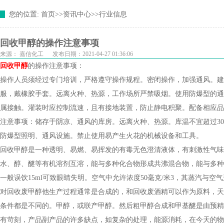
您的位置:
首页
>>
资讯中心
>>
行业信息
回收甲醇的操作注意事项
来源：
嘉信化工
发布日期：2021-04-27 01:36:06
回收甲醇
的操作注意事项：
操作人员须经过专门培训，严格遵守操作规程。密闭操作，加强通风。建
服，戴橡胶手套。远离火种、热源，工作场所严禁吸烟。使用防爆型的通
属接触。灌装时应控制流速，且有接地装置，防止静电积聚。配备相应品
注意事项：储存于阴凉、通风的库房。远离火种、热源。库温不宜超过3
防爆型照明、通风设施。禁止使用易产生火花的机械设备和工具。
回收甲醇是一种透明、易燃、易挥发的有毒无色澄清液体，有刺激性气味
水、醇、醚等有机溶剂互溶，能与多种化合物形成共沸混合物，能与多种化合
一般误饮15ml可致眼睛失明。空气中允许浓度50毫克/米3，其蒸汽与
对回收废甲醇他生产过程通常是合成的，和回收废酒精可以作为原料，天
条件都是不同的。甲醇，或联产甲醇。然后粗甲醇合成和甲基醚是由预精
有苛刻，产品副产品的许多缺点，如复杂的处理，能源消耗，在今天的物质需