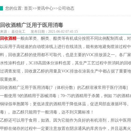
您的位置:
首页
>>
资讯中心
>>
公司动态
回收酒精广泛用于医用消毒
来源：
嘉信化工
发布日期：2021-06-02 07:41:15
回收酒精
一般由苯类、酮类、酯类等有机成分按照不同比例配制而成，对
以应用于高链速的自动喷涂线上进行在线清洗，能有效地避免喷涂过程中
料，回收废乙醇的使用都不可取代，也是主要的VOC排放源之一。各厂
水性涂料也好，3C1B高固体分涂料也罢，其生产工艺过程中所消耗的
过调查发现，回收废乙醇的用量及VOC排放在涂装生产中都占据了重要
双重效果。
回收酒精广泛用于医用消毒[7（体积分数）的乙醇溶液常用于医疗消毒]
一般使用 9的酒精用于器械消毒；70~75的酒精用于杀菌，例如 75的
铜绿假单胞菌等；更低浓度的酒精用于降低体温，促进局部血液循环等。
毒）。故乙醇只能用于一般消毒，达不到灭菌标准！
乙醇还可以用于食用，如酒。因为它能作为良好的有机溶剂，所以中医用
甲醇在储存的过程中一定要注意放置在阴凉通风的库房当中，并且远离火